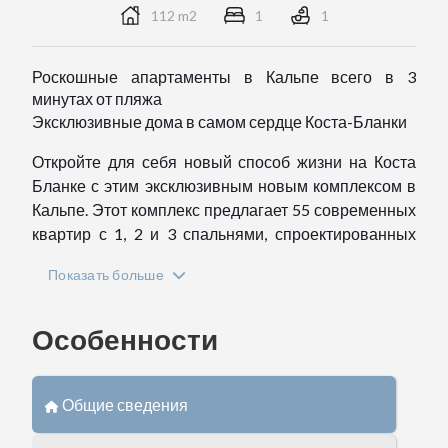
112 m2
1
1
Роскошные апартаменты в Кальпе всего в 3
минутах от пляжа
Эксклюзивные дома в самом сердце Коста-Бланки
Откройте для себя новый способ жизни на Коста
Бланке с этим эксклюзивным новым комплексом в
Кальпе. Этот комплекс предлагает 55 современных
квартир с 1, 2 и 3 спальнями, спроектированных
таким образом, чтобы предложить идеальный
Показать больше
баланс между элегантностью, комфортом и
функциональностью.
Особенности
Расположенные всего в 400 метрах от пляжа
Ареналь-Боль и эмблематичного Пеньон-де-Ифач,
эти квартиры сочетают в себе привилегированное
Общие сведения
расположение и роскошные удобства, идеально
подходящие как для постоянного проживания, так и