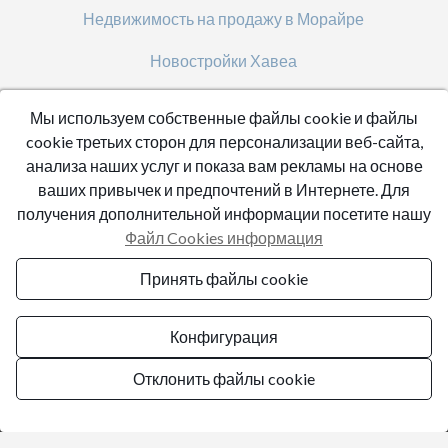
Недвижимость на продажу в Морайре
Новостройки Хавеа
Новые объекты недвижимости на побережье Коста
Мы используем собственные файлы cookie и файлы
Бланка
cookie третьих сторон для персонализации веб-сайта,
анализа наших услуг и показа вам рекламы на основе
Продажа недвижимости в Бениссе
ваших привычек и предпочтений в Интернете. Для
получения дополнительной информации посетите нашу
Продажа недвижимости в Бенитчелле
Файл Cookies информация
Продажа недвижимости в Дении
Принять файлы cookie
Продажа недвижимости в Хавеа
Конфигурация
Отклонить файлы cookie
© 2026 Blanca International - All Rights Reserved
Управлять согласием