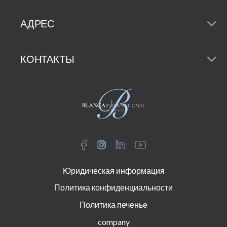
Будь то постоянный дом, второй дом или
АДРЕС
инвестиция, этот проект представляет собой
уникальную возможность в одном из самых
привлекательных мест на побережье Коста-Бланка.
КОНТАКТЫ
Не упустите возможность приобрести свою
роскошную квартиру в Кальпе. Свяжитесь с нами
сегодня для получения дополнительной
информации и просмотра!
Юридическая информация
Политика конфиденциальности
Политика печенье
company