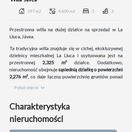
297 m2
4.600 m2
3
2
Przestronna willa na dużej działce na sprzedaż w La
Lluca, Jávea.
Ta tradycyjna willa znajduje się w cichej, ekskluzywnej
dzielnicy mieszkalnej La Lluca i usytuowana jest na
przestronnej
2,325 m²
działce. Dodatkowo,
nieruchomość obejmuje
sąsiednią działkę o powierzchni
2,276 m²
, co daje łączną powierzchnię gruntów ponad
4,600 m²
, wszystko w cenie wywoławczej
1,3 miliona
Pokaż więcej
euro
.
Willa zaaranżowana jest na jednym poziomie i oferuje
Charakterystyka
również półpiwnicę z potencjałem na stworzenie
przestronnych apartamentów dla gości. Główna
nieruchomości
kondygnacja składa się z hallu, salonu z kominkiem,
jadalni, kuchni, dużej naya z kominkiem, sypialni głównej