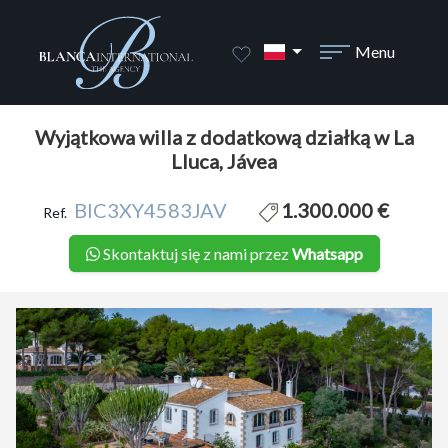
1 / 33
Menu
Wyjątkowa willa z dodatkową działką w La
Lluca, Jávea
BIC3XY4583JAV
1.300.000 €
Ref.
Skontaktuj się z nami przez
Whatsapp