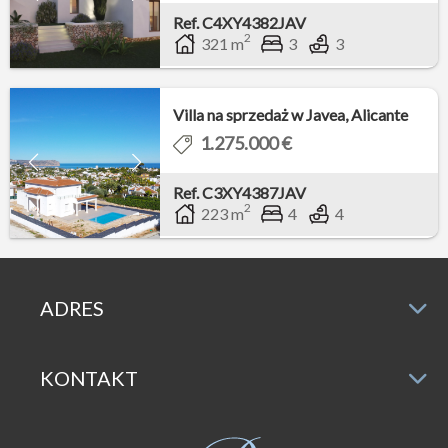
Ref. C4XY4382JAV
2
321 m
3
3
Villa na sprzedaż w Javea, Alicante
1.275.000 €
Ref. C3XY4387JAV
2
223 m
4
4
ADRES
KONTAKT