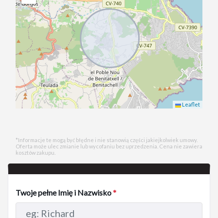
Leaflet
*Informacje te mogą być błędne i nie stanowią części jakiejkolwiek umowy.
Oferta może ulec zmianie lub wycofaniu bez uprzedzenia. Cena nie zawiera
kosztów zakupu.
Twoje pełne Imię i Nazwisko
*