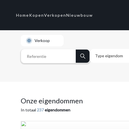
Home
Kopen
Verkopen
Nieuwbouw
Verkoop
Type eigendom
Appartement
Bouwgrond
Onze eigendommen
Bungalow
In totaal
237
eigendommen
Finca
Halfvrijstaand