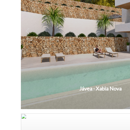
Jávea - Xabia Nova
2
260 m