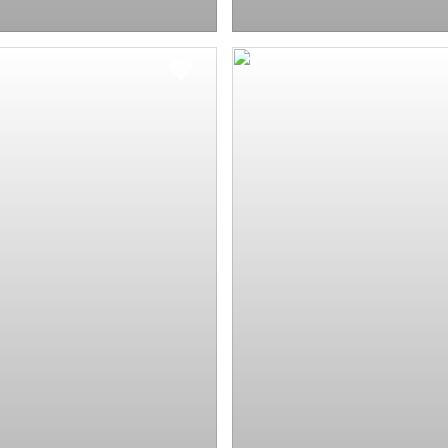
68 m
69 m
48 m