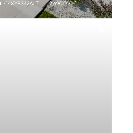
f: C4XY8342ALT
2.690.000 €