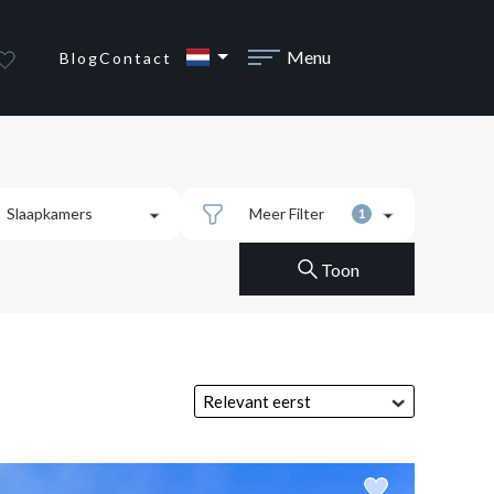
Menu
Blog
Contact
Slaapkamers
Meer Filter
1
Toon
Alle
Tot
1 kamer
Anderen
Vanaf 2 kamers
Relevant eerst
igendommen
Alle
Vanaf 3 kamers
Badkamers
€
Tot 150.000 €
Vanaf 4 kamers