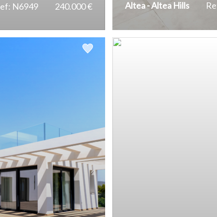
Altea - Altea Hills
Re
ef: N6949
240.000 €
La Nucía
2
2
2
390 m
1.084 m
52 m
La Xara
Moraira
Oliva
Ondara
Pedreguer
Pego
Penáguila
Pi
Polop
Teulada