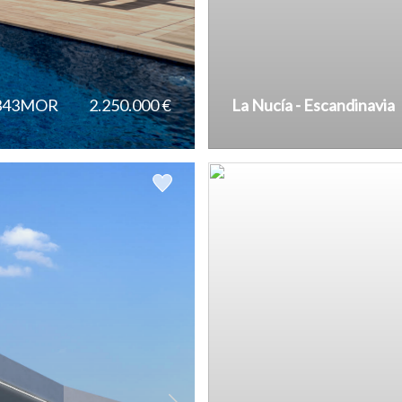
Villajoyosa
8343MOR
2.250.000 €
La Nucía - Escandinavia
2
2
2
817 m
125 m
536 m