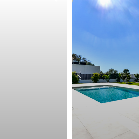
Vanaf 350.000 
Zwembad
Benissa
Vanaf 500.000 
Berging
Benitachell
Vanaf 650.000 
Tuin
Calpe
Vanaf 850.000 
igendommen
Toon
Eigendommen
Denia
Vanaf 1.000.00
El Verger
Eigendom Status
Els Poblets
Alle eigenschappen
Alleen wed
Finestrat
Gata de Gorgos
T
Jalón
Jávea
Jesús Pobre