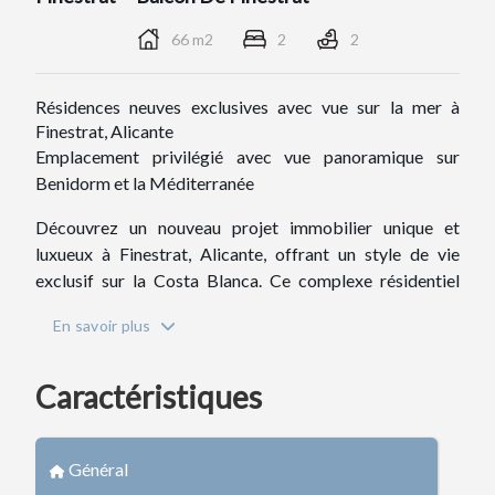
66 m2
2
2
Résidences neuves exclusives avec vue sur la mer à
Finestrat, Alicante
Emplacement privilégié avec vue panoramique sur
Benidorm et la Méditerranée
Découvrez un nouveau projet immobilier unique et
luxueux à Finestrat, Alicante, offrant un style de vie
exclusif sur la Costa Blanca. Ce complexe résidentiel
sécurisé comprend 99 appartements modernes de 2
En savoir plus
chambres et 2 salles de bains, à seulement 2,3 km des
plages de Benidorm, avec une vue imprenable sur la mer
Méditerranée et les toits de la ville.
Caractéristiques
Situé en hauteur, le complexe bénéficie d'un
environnement naturel paisible tout en restant proche du
Général
centre-ville animé de Benidorm. Finestrat est un quartier