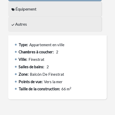
très prisé qui allie tranquillité, nature et proximité de
Équipement
tous les services essentiels.
Des équipements haut de gamme pour un style de vie
Autres
méditerranéen
Conçu pour le confort et les loisirs, le complexe
résidentiel comprend :
Type:
Appartement en ville
Chambres à coucher:
2
Trois piscines communes pour la détente et le plaisir
Ville:
Finestrat
Salles de sport intérieures et extérieures pour les
Salles de bains:
2
amateurs de fitness
Zone:
Balcón De Finestrat
Une aire de jeux pour les enfants et un court de padel
Points de vue:
Vers la mer
pour s'amuser en famille
2
Taille de la construction:
66 m
Des espaces verts paysagers et des sentiers pédestres
pour des promenades paisibles
Tous les appartements sont construits avec des