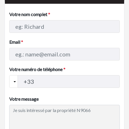
des magasins, des restaurants et des lieux de
divertissement
Votre nom complet
*
Plages de Levante et Poniente - à moins de 10 minutes
en voiture
Parc naturel de Puig Campana - idéal pour la randonnée,
Email
*
le vélo et les activités de plein air
Parcs d'attractions renommés tels que Terra Mítica et
Aqualandia – à moins de 5 km
Votre numéro de téléphone
*
À proximité des principaux centres médicaux et des
écoles publiques et privées
Design moderne et lumière naturelle
Votre message
Chaque maison est conçue pour tirer le meilleur parti de
la lumière naturelle grâce à de grandes fenêtres qui
offrent une vue imprenable sur Benidorm et la mer. Les
intérieurs offrent des espaces ouverts, fonctionnels et