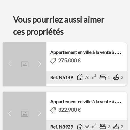
Vous pourriez aussi aimer
ces propriétés
A
ppartement en ville à la vente à Finestrat ...
275.000 €
2
76 m
1
2
Ref. N6149
A
ppartement en ville à la vente à Finestrat ...
322.900 €
2
66 m
2
2
Ref. N8929