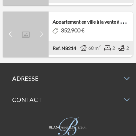
A
ppartement en ville à la vente à Finestrat ...
352.900 €
2
68 m
2
2
Ref. N8214
ADRESSE
CONTACT