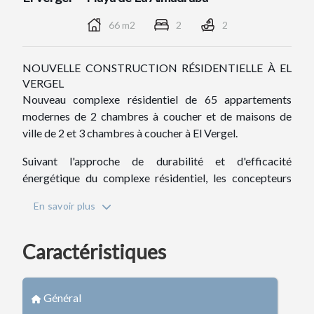
66 m2
2
2
NOUVELLE CONSTRUCTION RÉSIDENTIELLE À EL
VERGEL
Nouveau complexe résidentiel de 65 appartements
modernes de 2 chambres à coucher et de maisons de
ville de 2 et 3 chambres à coucher à El Vergel.
Suivant l'approche de durabilité et d'efficacité
énergétique du complexe résidentiel, les concepteurs
ont créé un projet où les maisons unifamiliales en
En savoir plus
terrasses prédominent.
Ce concept résidentiel offre un environnement où les
Caractéristiques
espaces communs sont accessibles à tous les résidents,
tandis que chaque maison dispose de ses propres
espaces privés, tant à l'intérieur qu'à l'extérieur, pour la
Général
jouissance quotidienne.