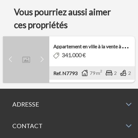
Vous pourriez aussi aimer
ces propriétés
A
ppartement en ville à la vente à El Verger ...
341.000 €
2
79 m
2
2
Ref. N7793
ADRESSE
CONTACT