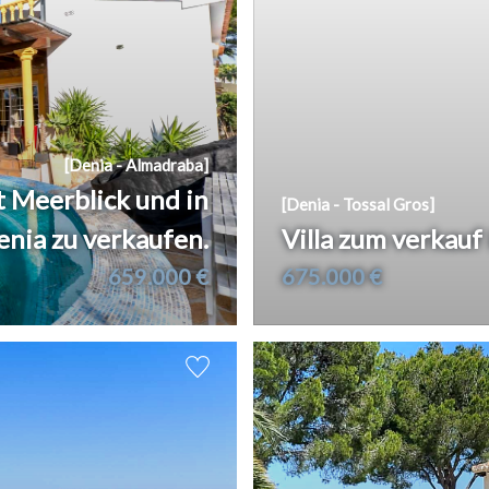
[Denia - Almadraba]
 Meerblick und in
[Denia - Tossal Gros]
enia zu verkaufen.
Villa zum verkauf
659.000 €
675.000 €
2
2
126 m
180 m