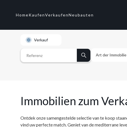
Home
Kaufen
Verkaufen
Neubauten
Verkauf
Art der Immobilie
Apartment
Bungalow
Immobilien zum Verka
Büro
Finca
Ontdek onze samengestelde selectie van te koop staande
vind uw perfecte match. Geniet van de mediterrane leven
Gelände