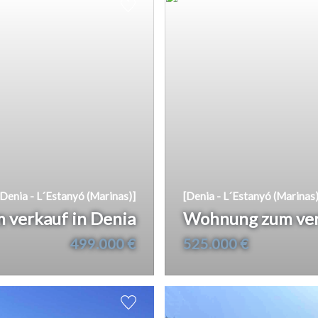
Villajoyosa
[Denia - L´Estanyó (Marinas)]
[Denia - L´Estanyó (Marinas)
 verkauf in Denia
Wohnung zum ver
499.000 €
525.000 €
2
2
80 m
90 m