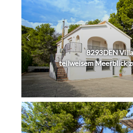
8293DEN Villa
teilweisem Meerblick z