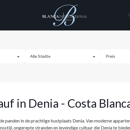
Alle Städte
Preis
Albir
Ab
Alcalalí
uf in Denia - Costa Blanc
Eigenschaften
Alfaz del Pi
Me
Alle
Garage
Altea
 panden in de prachtige kustplaats Denia. Van moderne appartement
Ab 150.0
Heizung
sstijl, ongerepte stranden en levendige cultuur die Denia te biede
Benidorm