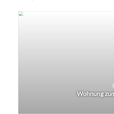
Grundstück
Penthouse
Stadthaus
Mehr
E
Villa
Wohnung
Zweifamilien
Wohnung zum 