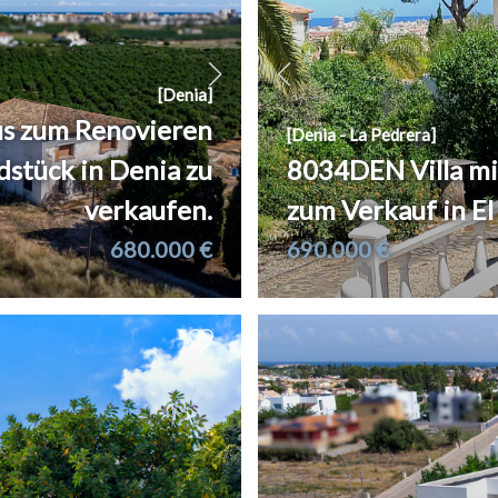
[Denia]
 zum Renovieren
[Denia - La Pedrera]
stück in Denia zu
8034DEN Villa mi
verkaufen.
zum Verkauf in El
680.000 €
690.000 €
2
2
470 m
411 m