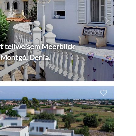
t teilweisem Meerblick
 Montgó, Denia.