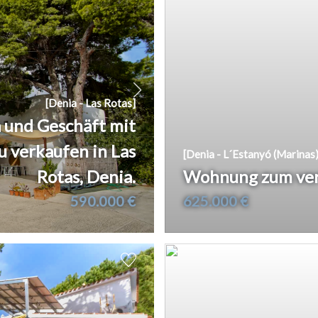
[Denia - Las Rotas]
 und Geschäft mit
u verkaufen in Las
[Denia - L´Estanyó (Marinas)
Rotas, Denia.
Wohnung zum ver
590.000 €
625.000 €
2
2
179 m
102 m