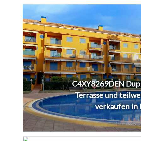
C4XY8269DEN Duple
Terrasse und teilw
verkaufen in 