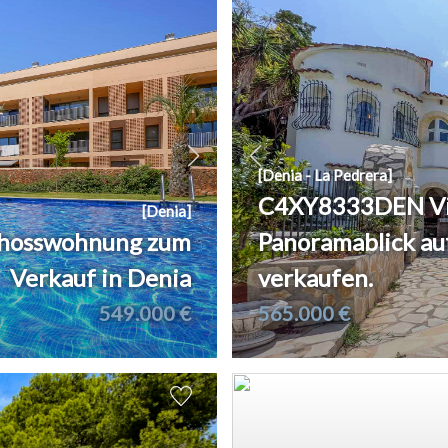
[Denia - La Pedrera]
C4XY8333DEN Vill
[Denia]
hosswohnung zum
Panoramablick au
Verkauf in Denia
verkaufen.
549.000 €
565.000 €
2
2
106 m
238 m